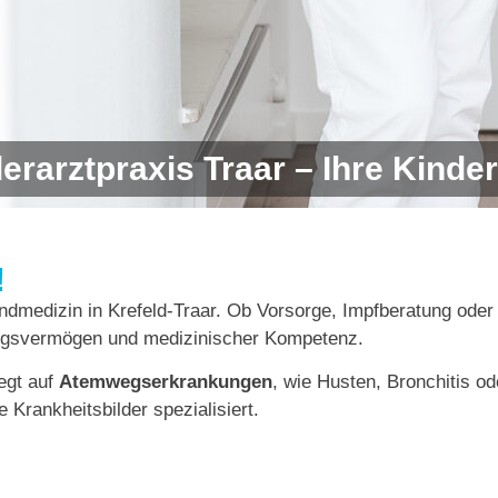
rarztpraxis Traar – Ihre Kinder
!
gendmedizin in Krefeld-Traar. Ob Vorsorge, Impfberatung ode
hlungsvermögen und medizinischer Kompetenz.
egt auf
Atemwegserkrankungen
, wie Husten, Bronchitis o
e Krankheitsbilder spezialisiert.