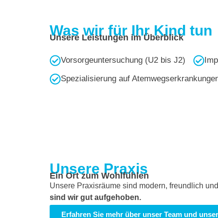
Was wir für Ihr Kind tun
Unsere Leistungen im Überblick
Vorsorgeuntersuchung (U2 bis J2)
Imp
Spezialisierung auf Atemwegserkrankunge
Unsere Praxis
Ein Ort zum Wohlfühlen
Unsere Praxisräume sind modern, freundlich und 
sind wir gut aufgehoben.
Erfahren Sie mehr über unser Team und unser