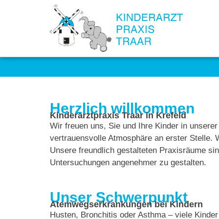
Herzlich willkommen
Kinderarztpraxis Traar in Krefeld
Wir freuen uns, Sie und Ihre Kinder in unserer
vertrauensvolle Atmosphäre an erster Stelle. 
Unsere freundlich gestalteten Praxisräume sin
Untersuchungen angenehmer zu gestalten.
Unser Schwerpunkt
Atemwegserkrankungen bei Kindern
Husten, Bronchitis oder Asthma – viele Kinde