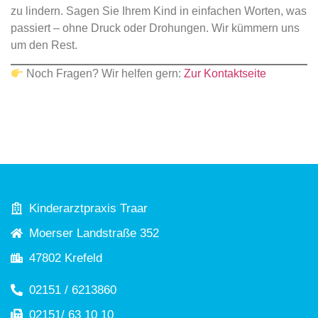
zu lindern. Sagen Sie Ihrem Kind in einfachen Worten, was
passiert – ohne Druck oder Drohungen. Wir kümmern uns
um den Rest.
Noch Fragen? Wir helfen gern:
Zur Kontaktseite
Kinderarztpraxis Traar
Moerser Landstraße 352
47802 Krefeld
02151 / 6213860
02151/ 63 10 10