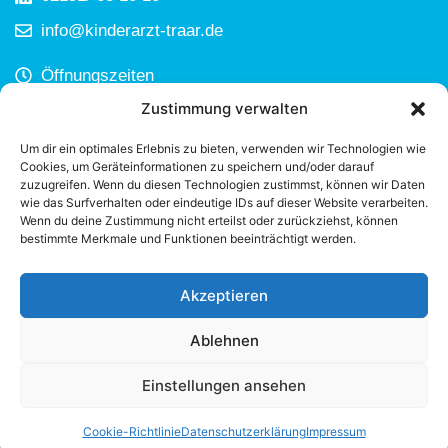
info@kinderarzt-traar.de
Öffnungszeiten
Zustimmung verwalten
Mo–Fr: 8:00–12:00 Uhr
Mo, Di, Do: 15:00–17:00 Uhr
Um dir ein optimales Erlebnis zu bieten, verwenden wir Technologien wie
Cookies, um Geräteinformationen zu speichern und/oder darauf
zuzugreifen. Wenn du diesen Technologien zustimmst, können wir Daten
wie das Surfverhalten oder eindeutige IDs auf dieser Website verarbeiten.
Termin Online Buchen
Wenn du deine Zustimmung nicht erteilst oder zurückziehst, können
bestimmte Merkmale und Funktionen beeinträchtigt werden.
Unterlagen Anfordern
Akzeptieren
Ablehnen
Impressum
Einstellungen ansehen
Datenschutzerklärung
Cookie-Richtlinie
Cookie-Richtlinie
Datenschutzerklärung
Impressum
Haftungsausschluss